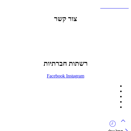
שאלות ותשובות
צור קשר
office@lunitech.co.il
073-7411229
דרך בן צבי 84, תל אביב
רשתות חברתיות
Facebook
Instagram
ההזמנה באתר הינה סיטונאית בלבד
מינימום הזמנה באתר הינה 1500 ש"ח
המוצרים באתר מוצגים לצורכי קטלוג בלבד.
זמינות המוצר תבדק בזמן אמת
לאחר הגשת בקשה להצעת מחיר.