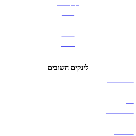
בקבוקים וכוסות
חולצות
תיקים
כובעים
מחברות
גאדג'טים וסלולר
לינקים חשובים
הצהרת נגישות
אודות
בלוג
מדיניות פרטיות
העבודות שלנו
דברו איתנו