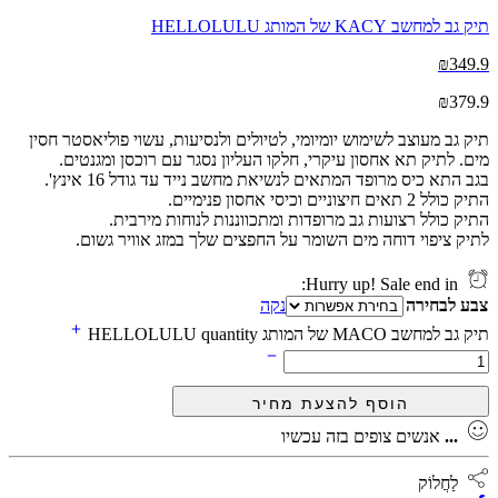
תיק גב למחשב KACY של המותג HELLOLULU
₪
349.9
₪
379.9
תיק גב מעוצב לשימוש יומיומי, לטיולים ולנסיעות, עשוי פוליאסטר חסין
מים. לתיק תא אחסון עיקרי, חלקו העליון נסגר עם רוכסן ומגנטים.
בגב התא כיס מרופד המתאים לנשיאת מחשב נייד עד גודל 16 אינץ'.
התיק כולל 2 תאים חיצוניים וכיסי אחסון פנימיים.
התיק כולל רצועות גב מרופדות ומתכווננות לנוחות מירבית.
לתיק ציפוי דוחה מים השומר על החפצים שלך במזג אוויר גשום.
Hurry up! Sale end in:
צבע לבחירה
נקה
תיק גב למחשב MACO של המותג HELLOLULU quantity
...
אנשים צופים בזה עכשיו
לַחֲלוֹק