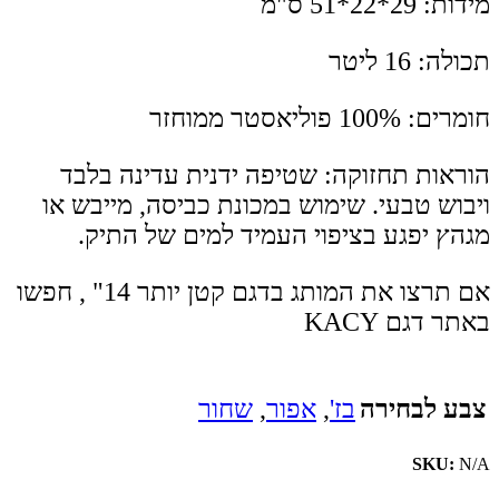
מידות: 29*22*51 ס"מ
תכולה: 16 ליטר
חומרים: 100% פוליאסטר ממוחזר
הוראות תחזוקה: שטיפה ידנית עדינה בלבד
ויבוש טבעי. שימוש במכונת כביסה, מייבש או
מגהץ יפגע בציפוי העמיד למים של התיק.
אם תרצו את המותג בדגם קטן יותר 14" , חפשו
באתר דגם KACY
צבע לבחירה
בז'
,
אפור
,
שחור
SKU:
N/A