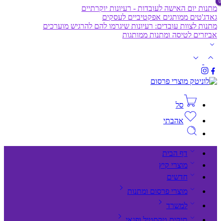
מתנות יום האישה לעובדות - רעיונות יוקרתיים
גאדג'טים ממותגים אפקטיביים לעסקים
מתנות לצוות עובדים: רעיונות שיגרמו להם להרגיש מוערכים
אביזרים לטיסה ומתנות ממותגות
סל
אהבתי
דף הבית
מוצרי קיץ
חדשים
מוצרי פרסום ומתנות
למשרד
תיקים,טקסטיל ופנאי