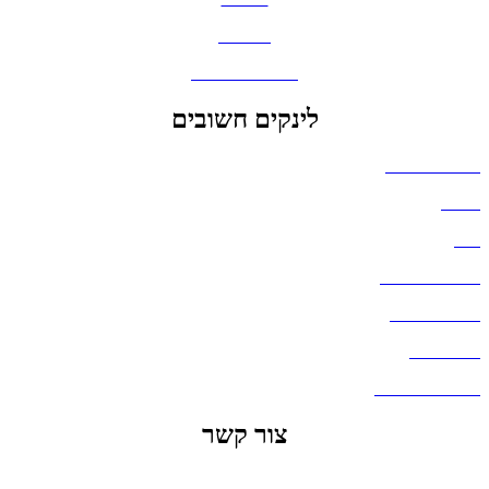
מחברות
גאדג'טים וסלולר
לינקים חשובים
הצהרת נגישות
אודות
בלוג
מדיניות פרטיות
העבודות שלנו
דברו איתנו
שאלות ותשובות
צור קשר
office@lunitech.co.il