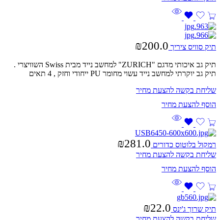
₪
200.0
תיק סוויס ציריך
תיק גב איכותי מדגם "ZURICH" למחשב נייד מבית Swiss השוויצרי .
תיק גב יוקרתי למחשב נייד עשוי מחומר PU ייחודי וחזק , 4 תאים
שליחת בקשה להצעת מחיר
₪
281.0
רמקול בלוטוס כדורים
שליחת בקשה להצעת מחיר
₪
22.0
תיק שרוך ג'ינס
שליחת בקשה להצעת מחיר