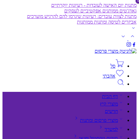
מתנות יום האישה לעובדות - רעיונות יוקרתיים
גאדג'טים ממותגים אפקטיביים לעסקים
מתנות לצוות עובדים: רעיונות שיגרמו להם להרגיש מוערכים
אביזרים לטיסה ומתנות ממותגות
סל
אהבתי
דף הבית
מוצרי קיץ
חדשים
מוצרי פרסום ומתנות
למשרד
תיקים,טקסטיל ופנאי