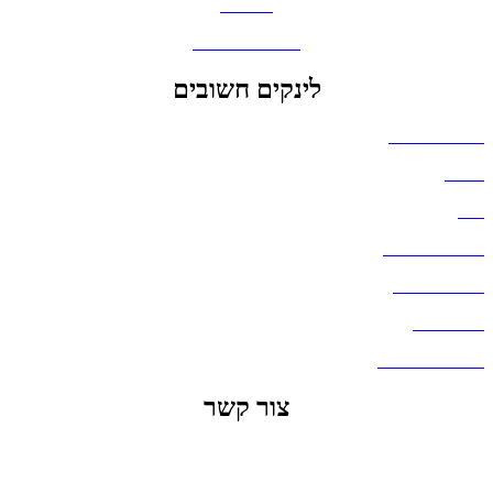
מחברות
גאדג'טים וסלולר
לינקים חשובים
הצהרת נגישות
אודות
בלוג
מדיניות פרטיות
העבודות שלנו
דברו איתנו
שאלות ותשובות
צור קשר
office@lunitech.co.il
073-7411229