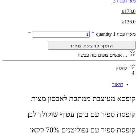
מארז פסח 3
₪
178.0
₪
136.0
מארז פסח 1 quantity
...
אנשים צופים בזה עכשיו
לַחֲלוֹק
תיאור
קופסא מעוצבת ממתכת לאכסון מצות
קופסת ספיר עם בוטן עטוף שוקולד לבן
קופסת ספיר עם נפוליטנים 70% קקאו