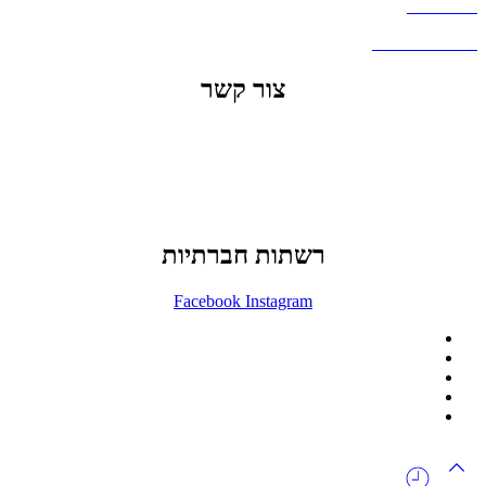
דברו איתנו
שאלות ותשובות
צור קשר
office@lunitech.co.il
073-7411229
דרך בן צבי 84, תל אביב
רשתות חברתיות
Facebook
Instagram
ההזמנה באתר הינה סיטונאית בלבד
מינימום הזמנה באתר הינה 1500 ש"ח
המוצרים באתר מוצגים לצורכי קטלוג בלבד.
זמינות המוצר תבדק בזמן אמת
לאחר הגשת בקשה להצעת מחיר.