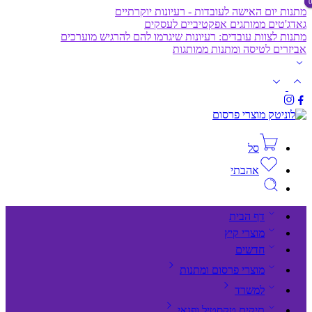
מתנות יום האישה לעובדות - רעיונות יוקרתיים
גאדג'טים ממותגים אפקטיביים לעסקים
מתנות לצוות עובדים: רעיונות שיגרמו להם להרגיש מוערכים
אביזרים לטיסה ומתנות ממותגות
סל
אהבתי
דף הבית
מוצרי קיץ
חדשים
מוצרי פרסום ומתנות
למשרד
תיקים,טקסטיל ופנאי