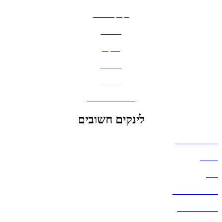
בקבוקים וכוסות
חולצות
תיקים
כובעים
מחברות
גאדג'טים וסלולר
לינקים חשובים
הצהרת נגישות
אודות
בלוג
מדיניות פרטיות
העבודות שלנו