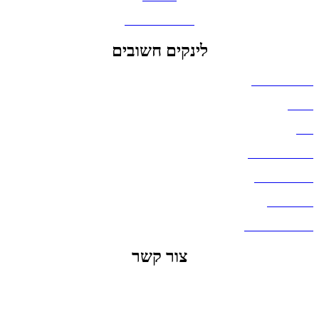
גאדג'טים וסלולר
לינקים חשובים
הצהרת נגישות
אודות
בלוג
מדיניות פרטיות
העבודות שלנו
דברו איתנו
שאלות ותשובות
צור קשר
office@lunitech.co.il
073-7411229