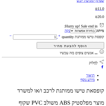
שפתון למניעת יובש
₪
11.0
₪
20.0
Hurry up! Sale end in:
מיתוג
נקה
קופסת טישו ממותגת quantity
...
אנשים צופים בזה עכשיו
לַחֲלוֹק
תיאור
מידע נוסף
קופסאת טישו ממותגת לרכב ו/או למשרד
מוצר מפלסטיק ABS משולב PVC שקוף