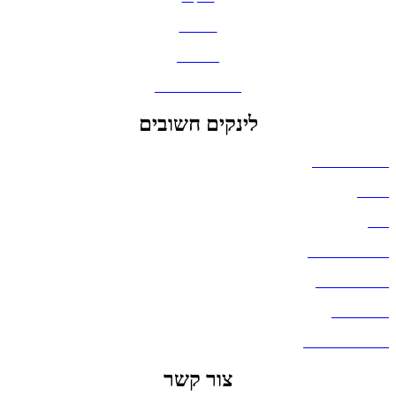
כובעים
מחברות
גאדג'טים וסלולר
לינקים חשובים
הצהרת נגישות
אודות
בלוג
מדיניות פרטיות
העבודות שלנו
דברו איתנו
שאלות ותשובות
צור קשר