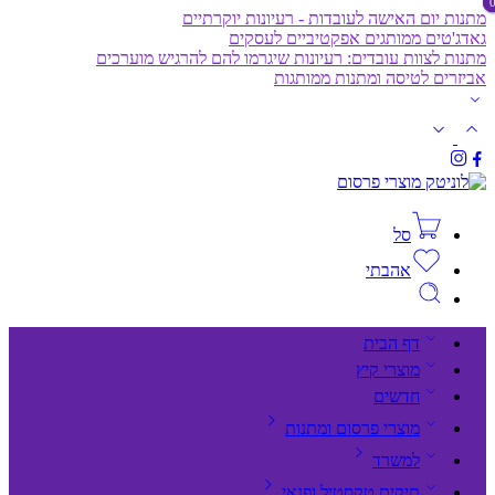
מתנות יום האישה לעובדות - רעיונות יוקרתיים
גאדג'טים ממותגים אפקטיביים לעסקים
מתנות לצוות עובדים: רעיונות שיגרמו להם להרגיש מוערכים
אביזרים לטיסה ומתנות ממותגות
סל
אהבתי
דף הבית
מוצרי קיץ
חדשים
מוצרי פרסום ומתנות
למשרד
תיקים,טקסטיל ופנאי