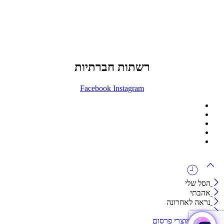
office@lunitech.co.il
073-7411229
דרך בן צבי 84, תל אביב
רשתות חברתיות
Facebook
Instagram
ההזמנה באתר הינה סיטונאית בלבד
מינימום הזמנה באתר הינה 1500 ש"ח
המוצרים באתר מוצגים לצורכי קטלוג בלבד.
זמינות המוצר תבדק בזמן אמת
לאחר הגשת בקשה להצעת מחיר.
הסל שלי
אהבתי
נראה לאחרונה