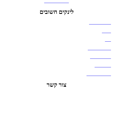
גאדג'טים וסלולר
לינקים חשובים
הצהרת נגישות
אודות
בלוג
מדיניות פרטיות
העבודות שלנו
דברו איתנו
שאלות ותשובות
צור קשר
office@lunitech.co.il
073-7411229
דרך בן צבי 84, תל אביב