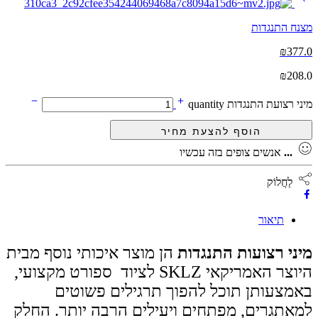
מצנח התנגדות
₪
377.0
₪
208.0
מיני רצועת התנגדות quantity
...
אנשים צופים בזה עכשיו
לַחֲלוֹק
תיאור
מיני רצועות התנגדות
הן מוצר איכותי נוסף מבית
היוצר האמריקאי SKLZ לציוד ספורט מקצועי,
באמצעותן תוכל להפוך תרגילים פשוטים
למאתגרים, מפתחים ויעילים הרבה יותר. החלק