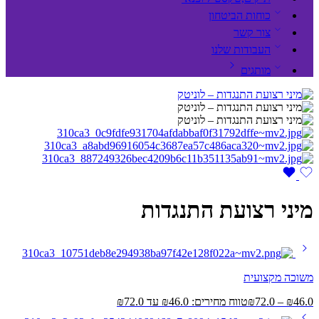
כוחות הביטחון
צור קשר
העבודות שלנו
מותגים
מיני רצועת התנגדות
משוכה מקצועית
46.0
₪
–
72.0
₪
טווח מחירים: ⁦₪46.0⁩ עד ⁦₪72.0⁩