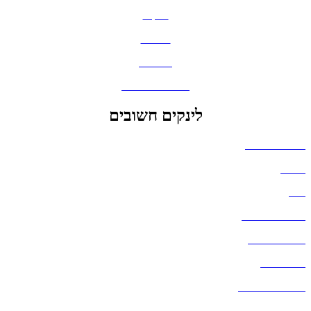
תיקים
כובעים
מחברות
גאדג'טים וסלולר
לינקים חשובים
הצהרת נגישות
אודות
בלוג
מדיניות פרטיות
העבודות שלנו
דברו איתנו
שאלות ותשובות