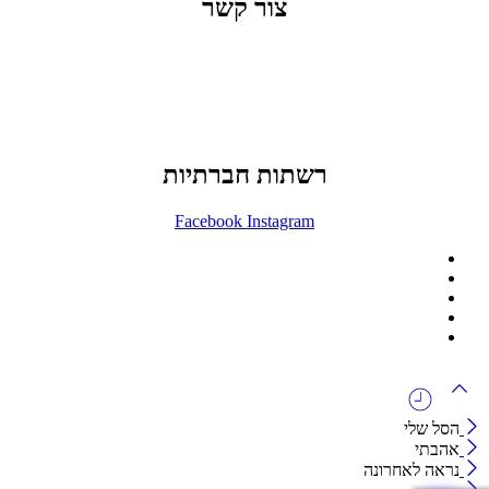
צור קשר
office@lunitech.co.il
073-7411229
דרך בן צבי 84, תל אביב
רשתות חברתיות
Facebook
Instagram
ההזמנה באתר הינה סיטונאית בלבד
מינימום הזמנה באתר הינה 1500 ש"ח
המוצרים באתר מוצגים לצורכי קטלוג בלבד.
זמינות המוצר תבדק בזמן אמת
לאחר הגשת בקשה להצעת מחיר.
הסל שלי
אהבתי
נראה לאחרונה