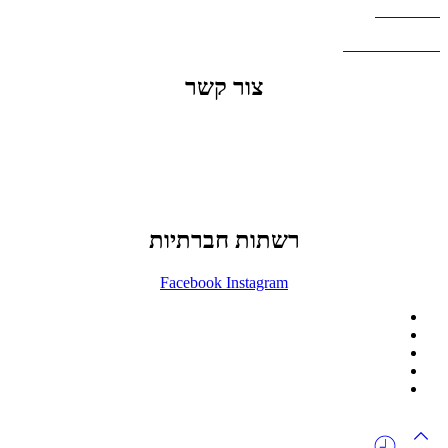
דברו איתנו
שאלות ותשובות
צור קשר
office@lunitech.co.il
073-7411229
דרך בן צבי 84, תל אביב
רשתות חברתיות
Facebook
Instagram
ההזמנה באתר הינה סיטונאית בלבד
מינימום הזמנה באתר הינה 1500 ש"ח
המוצרים באתר מוצגים לצורכי קטלוג בלבד.
זמינות המוצר תבדק בזמן אמת
לאחר הגשת בקשה להצעת מחיר.