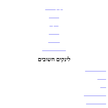
בקבוקים וכוסות
חולצות
תיקים
כובעים
מחברות
גאדג'טים וסלולר
לינקים חשובים
הצהרת נגישות
אודות
בלוג
מדיניות פרטיות
העבודות שלנו