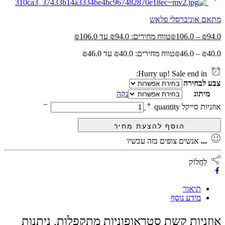
מתאם אוניברסלי פלאש
94.0
₪
–
106.0
₪
טווח מחירים: ⁦₪94.0⁩ עד ⁦₪106.0⁩
40.0
₪
–
46.0
₪
טווח מחירים: ⁦₪40.0⁩ עד ⁦₪46.0⁩
Hurry up! Sale end in:
צבע לבחירה
מיתוג
נקה
אוזניות סייקל quantity
...
אנשים צופים בזה עכשיו
לַחֲלוֹק
תיאור
מידע נוסף
אוזניות קשת סטראופוניות מתקפלות, ניתנות