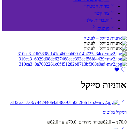
כוחות הביטחון
צור קשר
העבודות שלנו
מותגים
אוזניות סייקל
רמקול בלוטוס
70.0
₪
–
82.0
₪
טווח מחירים: ⁦₪70.0⁩ עד ⁦₪82.0⁩