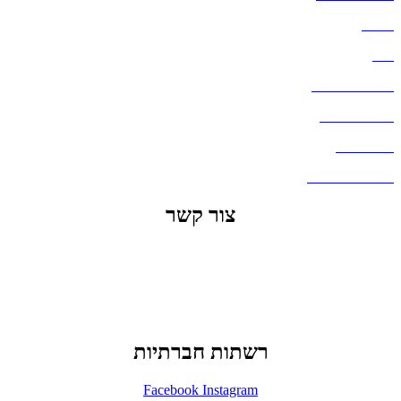
אודות
בלוג
מדיניות פרטיות
העבודות שלנו
דברו איתנו
שאלות ותשובות
צור קשר
office@lunitech.co.il
073-7411229
דרך בן צבי 84, תל אביב
רשתות חברתיות
Facebook
Instagram