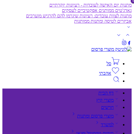
מתנות יום האישה לעובדות - רעיונות יוקרתיים
גאדג'טים ממותגים אפקטיביים לעסקים
מתנות לצוות עובדים: רעיונות שיגרמו להם להרגיש מוערכים
אביזרים לטיסה ומתנות ממותגות
סל
אהבתי
דף הבית
מוצרי קיץ
חדשים
מוצרי פרסום ומתנות
למשרד
תיקים,טקסטיל ופנאי