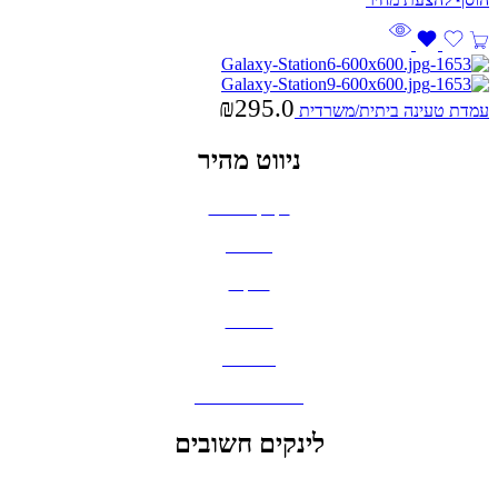
₪
295.0
עמדת טעינה ביתית/משרדית
ניווט מהיר
בקבוקים וכוסות
חולצות
תיקים
כובעים
מחברות
גאדג'טים וסלולר
לינקים חשובים
הצהרת נגישות