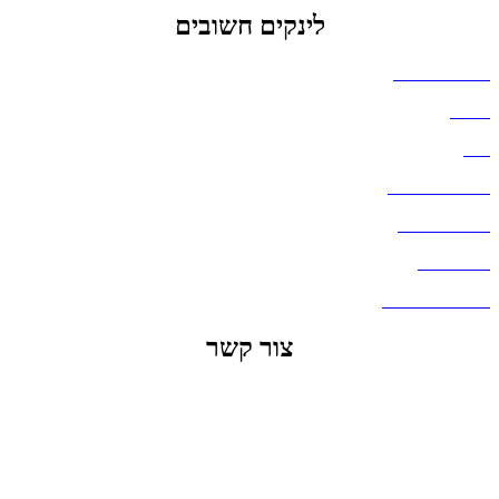
לינקים חשובים
הצהרת נגישות
אודות
בלוג
מדיניות פרטיות
העבודות שלנו
דברו איתנו
שאלות ותשובות
צור קשר
office@lunitech.co.il
073-7411229
דרך בן צבי 84, תל אביב