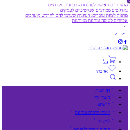
מתנות יום האישה לעובדות - רעיונות יוקרתיים
גאדג'טים ממותגים אפקטיביים לעסקים
מתנות לצוות עובדים: רעיונות שיגרמו להם להרגיש מוערכים
אביזרים לטיסה ומתנות ממותגות
סל
אהבתי
דף הבית
מוצרי קיץ
חדשים
מוצרי פרסום ומתנות
למשרד
תיקים,טקסטיל ופנאי