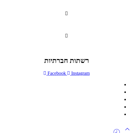
office@lunitech.co.il
073-7411229
דרך בן צבי 84, תל אביב
רשתות חברתיות
Facebook
Instagram
ההזמנה באתר הינה סיטונאית בלבד
מינימום הזמנה באתר הינה 1500 ש"ח
המוצרים באתר מוצגים לצורכי קטלוג בלבד.
זמינות המוצר תבדק בזמן אמת
לאחר הגשת בקשה להצעת מחיר.