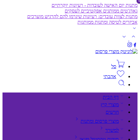
מתנות יום האישה לעובדות - רעיונות יוקרתיים
גאדג'טים ממותגים אפקטיביים לעסקים
מתנות לצוות עובדים: רעיונות שיגרמו להם להרגיש מוערכים
אביזרים לטיסה ומתנות ממותגות
סל
אהבתי
דף הבית
מוצרי קיץ
חדשים
מוצרי פרסום ומתנות
למשרד
תיקים,טקסטיל ופנאי