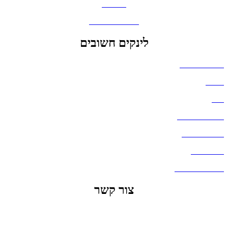
מחברות
גאדג'טים וסלולר
לינקים חשובים
הצהרת נגישות
אודות
בלוג
מדיניות פרטיות
העבודות שלנו
דברו איתנו
שאלות ותשובות
צור קשר
office@lunitech.co.il