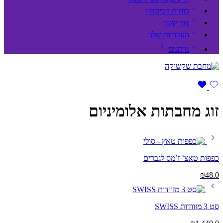
כוחות הביטחון
צור קשר
העבודות שלנו
מותגים
זוג מחבתות אלומיניום
כפפות טאצ’ ז’מס לגברים
₪
48.0
סט 3 מזוודות SWISS