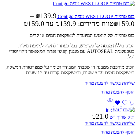
–
₪
139.9
כוס טרמית WEST LOOP מבית Contigo
159.0
₪
טווח מחירים: ⁦₪139.9⁩ עד ⁦₪159.0⁩
כוס טרמית של קונטיגו המיועדת למשקאות חמים או קרים.
הכוס כוללת מכסה קל לשימוש, בעל כפתור לחיצה למניעת נזילות
בטכנולוגית AUTOSEAL עם מנגנון קפיצי נפתח המאפשר ניקוי יסודי
וקל.
הכוס מורכבת ממבנה דו שכבתי המבודד ושומר על טמפרטורת המשקה,
במשקאות חמים עד 5 שעות, ובמשקאות קרים עד 12 שעות.
שליחת בקשה להצעת מחיר
₪
21.0
תיק שרוך ווש
שליחת בקשה להצעת מחיר