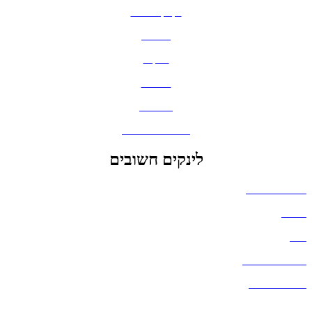
בקבוקים וכוסות
חולצות
תיקים
כובעים
מחברות
גאדג'טים וסלולר
לינקים חשובים
הצהרת נגישות
אודות
בלוג
מדיניות פרטיות
העבודות שלנו
דברו איתנו