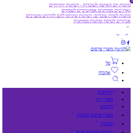
מתנות יום האישה לעובדות - רעיונות יוקרתיים
גאדג'טים ממותגים אפקטיביים לעסקים
מתנות לצוות עובדים: רעיונות שיגרמו להם להרגיש מוערכים
אביזרים לטיסה ומתנות ממותגות
סל
אהבתי
דף הבית
מוצרי קיץ
חדשים
מוצרי פרסום ומתנות
למשרד
תיקים,טקסטיל ופנאי