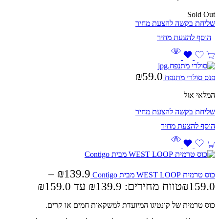
Sold Out
שליחת בקשה להצעת מחיר
₪
59.0
פנס סולרי מתנפח
המלאי אזל
שליחת בקשה להצעת מחיר
–
₪
139.9
כוס טרמית WEST LOOP מבית Contigo
159.0
₪
טווח מחירים: ⁦₪139.9⁩ עד ⁦₪159.0⁩
כוס טרמית של קונטיגו המיועדת למשקאות חמים או קרים.