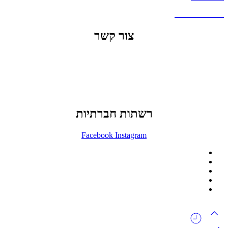
שאלות ותשובות
צור קשר
office@lunitech.co.il
073-7411229
דרך בן צבי 84, תל אביב
רשתות חברתיות
Facebook
Instagram
ההזמנה באתר הינה סיטונאית בלבד
מינימום הזמנה באתר הינה 1500 ש"ח
המוצרים באתר מוצגים לצורכי קטלוג בלבד.
זמינות המוצר תבדק בזמן אמת
לאחר הגשת בקשה להצעת מחיר.