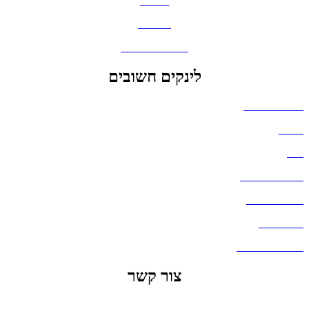
כובעים
מחברות
גאדג'טים וסלולר
לינקים חשובים
הצהרת נגישות
אודות
בלוג
מדיניות פרטיות
העבודות שלנו
דברו איתנו
שאלות ותשובות
צור קשר
office@lunitech.co.il