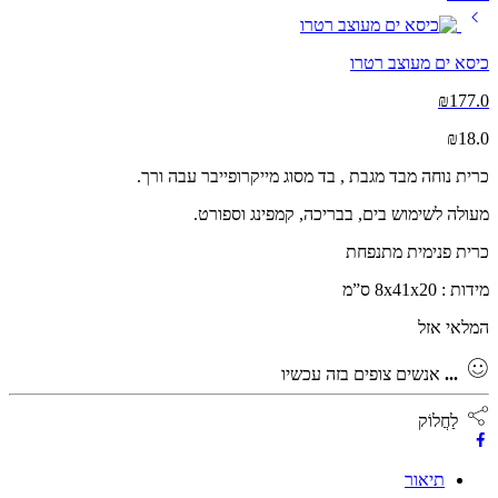
כיסא ים מעוצב רטרו
₪
177.0
₪
18.0
כרית נוחה מבד מגבת , בד מסוג מייקרופייבר עבה ורך.
מעולה לשימוש בים, בבריכה, קמפינג וספורט.
כרית פנימית מתנפחת
מידות : 8x41x20 ס”מ
המלאי אזל
...
אנשים צופים בזה עכשיו
לַחֲלוֹק
תיאור