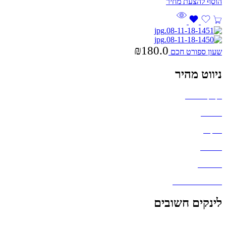
₪
180.0
שעון ספורט חכם
ניווט מהיר
בקבוקים וכוסות
חולצות
תיקים
כובעים
מחברות
גאדג'טים וסלולר
לינקים חשובים
הצהרת נגישות