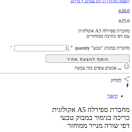
קופסה מהודרת לזוג עטים + מיתוג
₪
20.0
₪
25.0
מחברת ספירלה A5 אקולוגית
עם דפי כתיבה ממוחזרים
מחברת במבוק "טבע" quantity
...
אנשים צופים בזה עכשיו
לַחֲלוֹק
תיאור
מחברת ספירלה A5 אקולוגית
כריכה בגימור במבוק טבעי
דפי שורה מנייר ממוחזר