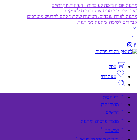
מתנות יום האישה לעובדות - רעיונות יוקרתיים
גאדג'טים ממותגים אפקטיביים לעסקים
מתנות לצוות עובדים: רעיונות שיגרמו להם להרגיש מוערכים
אביזרים לטיסה ומתנות ממותגות
0
סל
0
אהבתי
דף הבית
מוצרי קיץ
חדשים
מוצרי פרסום ומתנות
למשרד
תיקים,טקסטיל ופנאי