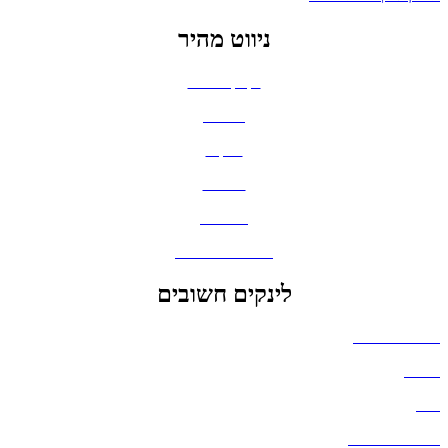
ניווט מהיר
בקבוקים וכוסות
חולצות
תיקים
כובעים
מחברות
גאדג'טים וסלולר
לינקים חשובים
הצהרת נגישות
אודות
בלוג
מדיניות פרטיות