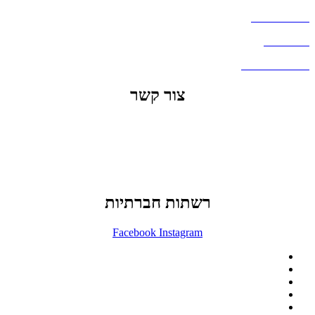
העבודות שלנו
דברו איתנו
שאלות ותשובות
צור קשר
office@lunitech.co.il
073-7411229
דרך בן צבי 84, תל אביב
רשתות חברתיות
Facebook
Instagram
ההזמנה באתר הינה סיטונאית בלבד
מינימום הזמנה באתר הינה 1500 ש"ח
המוצרים באתר מוצגים לצורכי קטלוג בלבד.
זמינות המוצר תבדק בזמן אמת
לאחר הגשת בקשה להצעת מחיר.