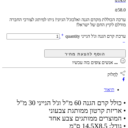
₪
14.0
₪
58.0
ערכה הכוללת מקדם הגנה ואלכוג'ל הגיוני! ניתו למיתוג לצורכי החברה
מודלם לקיץ החם של ישראל!
ערכת קרם הגנה וג'ל הגייני quantity
...
אנשים צופים בזה עכשיו
לַחֲלוֹק
תיאור
• כולל קרם הגנה 60 מ"ל וג'ל הגייני 30 מ"ל
• אריזת קרטון ממותגת צבעוני
• המוצרים ממותגים צבע אחד
• גודל: 14.5X8.5 ס"מ