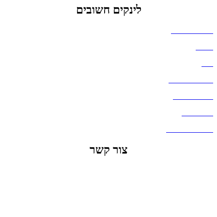
לינקים חשובים
הצהרת נגישות
אודות
בלוג
מדיניות פרטיות
העבודות שלנו
דברו איתנו
שאלות ותשובות
צור קשר
office@lunitech.co.il
073-7411229
דרך בן צבי 84, תל אביב