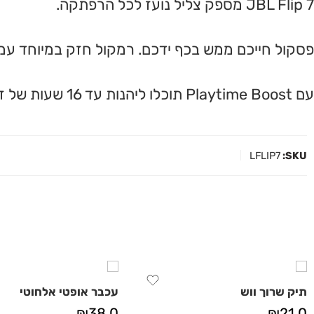
JBL Flip 7 מספק צליל נועז לכל הרפתקה.
פסקול חייכם ממש בכף ידכם. רמקול חזק במיוחד עמיד למ
עם Playtime Boost תוכלו ליהנות עד 16 שעות של זמן השמעה.
LFLIP7
SKU:
תיק שרוך ווש
עכבר אופטי אלחוטי
₪
38.0
₪
21.0