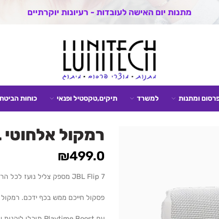
מתנות יום האישה לעובדות - רעיונות יוקרתיים
פרסום ומתנות
למשרד
תיקים,טקסטיל ופנאי
כוחות הביטחו
רמקול אלחוטי Flip 7 JBL
₪
499.0
JBL Flip 7 מספק צליל נועז לכל הרפתקה.
פסקול חייכם ממש בכף ידכם. רמקול חזק
עם Playtime Boost תוכלו ליהנות עד 16 שעות של זמן השמעה.