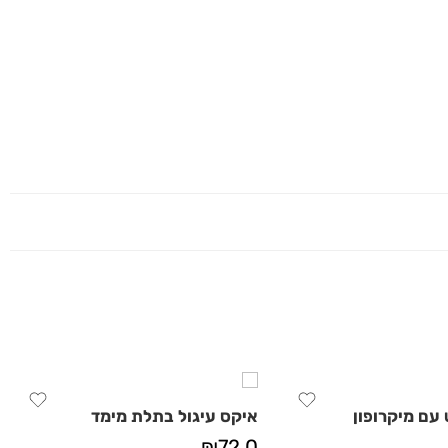
 עם מיקרופון
איקס עיגול בתלת מימד
₪
72.0