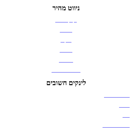
ניווט מהיר
בקבוקים וכוסות
חולצות
תיקים
כובעים
מחברות
גאדג'טים וסלולר
לינקים חשובים
הצהרת נגישות
אודות
בלוג
מדיניות פרטיות