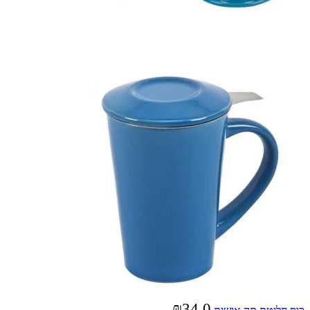
₪
34.0