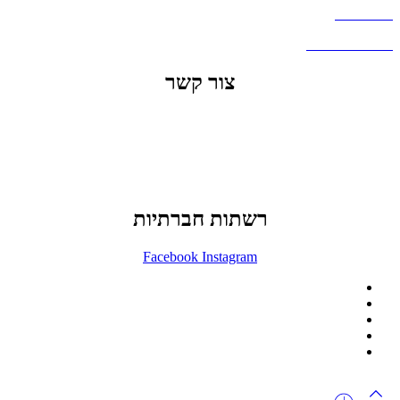
דברו איתנו
שאלות ותשובות
צור קשר
office@lunitech.co.il
073-7411229
דרך בן צבי 84, תל אביב
רשתות חברתיות
Facebook
Instagram
ההזמנה באתר הינה סיטונאית בלבד
מינימום הזמנה באתר הינה 1500 ש"ח
המוצרים באתר מוצגים לצורכי קטלוג בלבד.
זמינות המוצר תבדק בזמן אמת
לאחר הגשת בקשה להצעת מחיר.