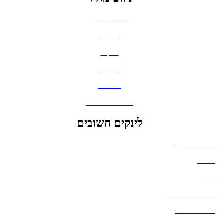
בקבוקים וכוסות
חולצות
תיקים
כובעים
מחברות
גאדג'טים וסלולר
לינקים חשובים
הצהרת נגישות
אודות
בלוג
מדיניות פרטיות
העבודות שלנו