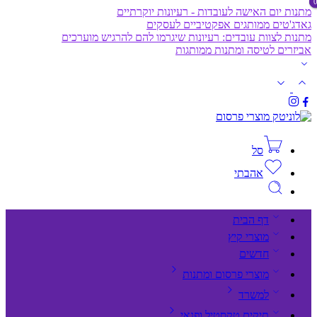
מתנות יום האישה לעובדות - רעיונות יוקרתיים
גאדג'טים ממותגים אפקטיביים לעסקים
מתנות לצוות עובדים: רעיונות שיגרמו להם להרגיש מוערכים
אביזרים לטיסה ומתנות ממותגות
סל
אהבתי
דף הבית
מוצרי קיץ
חדשים
מוצרי פרסום ומתנות
למשרד
תיקים,טקסטיל ופנאי