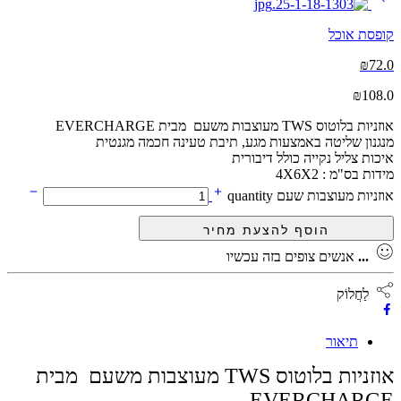
קופסת אוכל
₪
72.0
₪
108.0
אוזניות בלוטוס TWS מעוצבות משעם מבית EVERCHARGE
מנגנון שליטה באמצעות מגע, תיבת טעינה חכמה מגנטית
איכות צליל נקייה כולל דיבורית
מידות בס"מ : 4X6X2
אוזניות מעוצבות שעם quantity
...
אנשים צופים בזה עכשיו
לַחֲלוֹק
תיאור
אוזניות בלוטוס TWS מעוצבות משעם מבית
EVERCHARGE