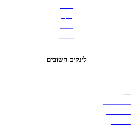
חולצות
תיקים
כובעים
מחברות
גאדג'טים וסלולר
לינקים חשובים
הצהרת נגישות
אודות
בלוג
מדיניות פרטיות
העבודות שלנו
דברו איתנו
שאלות ותשובות