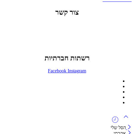
צור קשר
office@lunitech.co.il
073-7411229
דרך בן צבי 84, תל אביב
רשתות חברתיות
Facebook
Instagram
ההזמנה באתר הינה סיטונאית בלבד
מינימום הזמנה באתר הינה 1500 ש"ח
המוצרים באתר מוצגים לצורכי קטלוג בלבד.
זמינות המוצר תבדק בזמן אמת
לאחר הגשת בקשה להצעת מחיר.
הסל שלי
אהבתי