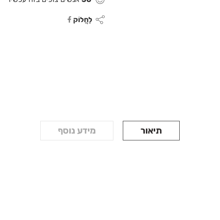
לַחֲלוֹק
תיאור
מידע נוסף