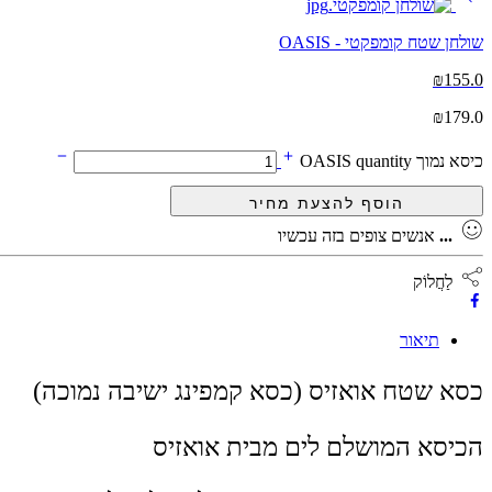
שולחן שטח קומפקטי - OASIS
₪
155.0
₪
179.0
כיסא נמוך OASIS quantity
...
אנשים צופים בזה עכשיו
לַחֲלוֹק
תיאור
כסא שטח אואזיס (כסא קמפינג ישיבה נמוכה)
הכיסא המושלם לים מבית אואזיס