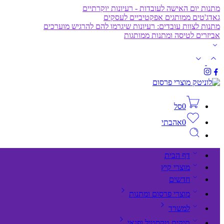
מתנות יום האישה לעובדות - רעיונות יוקרתיים
גאדג'טים ממותגים אפקטיביים לעסקים
מתנות לצוות עובדים: רעיונות שיגרמו להם להרגיש מוערכים
אביזרים לטיסה ומתנות ממותגות
0
סל
0
אהבתי
דף הבית
מוצרי קיץ
חדשים
מוצרי פרסום ומתנות
למשרד
תיקים,טקסטיל ופנאי